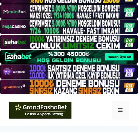
İçeriğe
atla
Menü