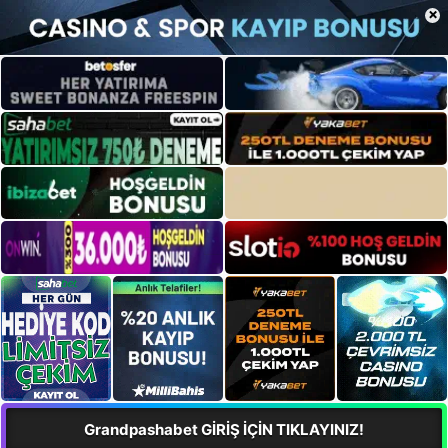
×
Grandpashabet GİRİŞ İÇİN TIKLAYINIZ!