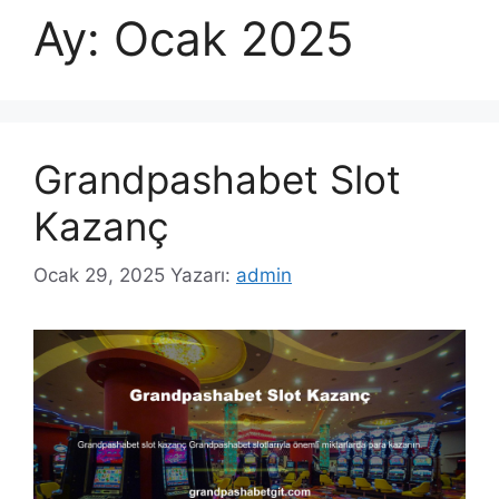
Ay:
Ocak 2025
Grandpashabet Slot
Kazanç
Ocak 29, 2025
Yazarı:
admin