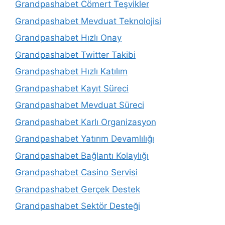
Grandpashabet Cömert Teşvikler
Grandpashabet Mevduat Teknolojisi
Grandpashabet Hızlı Onay
Grandpashabet Twitter Takibi
Grandpashabet Hızlı Katılım
Grandpashabet Kayıt Süreci
Grandpashabet Mevduat Süreci
Grandpashabet Karlı Organizasyon
Grandpashabet Yatırım Devamlılığı
Grandpashabet Bağlantı Kolaylığı
Grandpashabet Casino Servisi
Grandpashabet Gerçek Destek
Grandpashabet Sektör Desteği