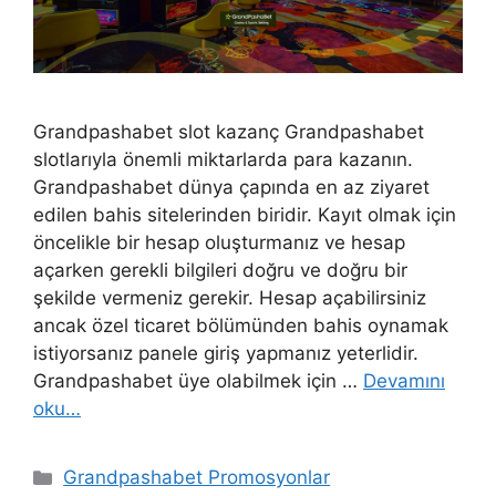
Grandpashabet slot kazanç Grandpashabet
slotlarıyla önemli miktarlarda para kazanın.
Grandpashabet dünya çapında en az ziyaret
edilen bahis sitelerinden biridir. Kayıt olmak için
öncelikle bir hesap oluşturmanız ve hesap
açarken gerekli bilgileri doğru ve doğru bir
şekilde vermeniz gerekir. Hesap açabilirsiniz
ancak özel ticaret bölümünden bahis oynamak
istiyorsanız panele giriş yapmanız yeterlidir.
Grandpashabet üye olabilmek için …
Devamını
oku…
Kategoriler
Grandpashabet Promosyonlar