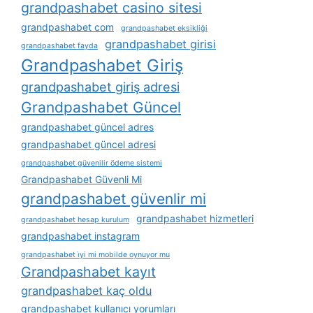
grandpashabet casino sitesi
grandpashabet com
grandpashabet eksikliği
grandpashabet girisi
grandpashabet fayda
Grandpashabet Giriş
grandpashabet giriş adresi
Grandpashabet Güncel
grandpashabet güncel adres
grandpashabet güncel adresi
grandpashabet güvenilir ödeme sistemi
Grandpashabet Güvenli Mi
grandpashabet güvenlir mi
grandpashabet hizmetleri
grandpashabet hesap kurulum
grandpashabet instagram
grandpashabet i̇yi mi mobilde oynuyor mu
Grandpashabet kayıt
grandpashabet kaç oldu
grandpashabet kullanıcı yorumları