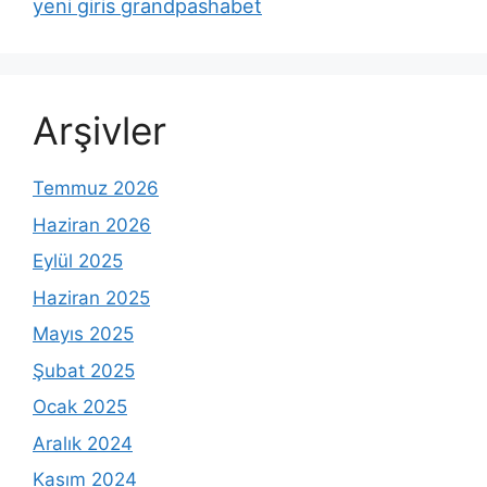
yeni giris grandpashabet
Arşivler
Temmuz 2026
Haziran 2026
Eylül 2025
Haziran 2025
Mayıs 2025
Şubat 2025
Ocak 2025
Aralık 2024
Kasım 2024