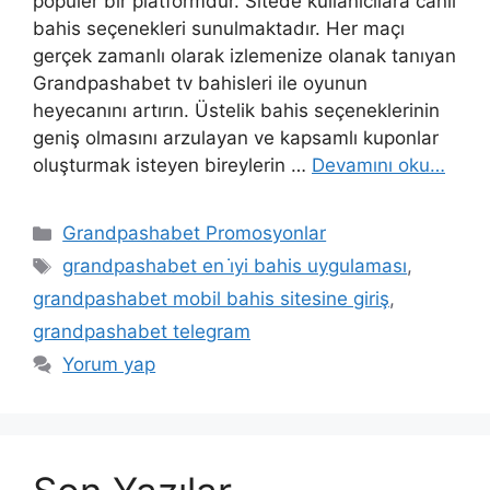
popüler bir platformdur. Sitede kullanıcılara canlı
bahis seçenekleri sunulmaktadır. Her maçı
gerçek zamanlı olarak izlemenize olanak tanıyan
Grandpashabet tv bahisleri ile oyunun
heyecanını artırın. Üstelik bahis seçeneklerinin
geniş olmasını arzulayan ve kapsamlı kuponlar
oluşturmak isteyen bireylerin …
Devamını oku…
Kategoriler
Grandpashabet Promosyonlar
Etiketler
grandpashabet en i̇yi bahis uygulaması
,
grandpashabet mobil bahis sitesine giriş
,
grandpashabet telegram
Yorum yap