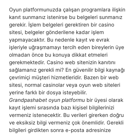
Oyun platformunuzda çalışan programlara ilişkin
kanıt sunmanız istenirse bu belgeleri sunmanız
gerekir. İşlem belgeleri gerektiren bir casino
sitesi, belgeler gönderilene kadar işlem
yapmayacaktır. Bu nedenle kayıt ve evrak
işleriyle uğraşmamayı tercih eden bireylerin üye
olmadan önce bu konuya dikkat etmeleri
gerekmektedir. Casino web sitenizin kanıtını
sağlamanız gerekli mi? En güvenilir bilgi kaynağı
çevrimiçi müşteri hizmetleridir. Bazen bir web
sitesi, normal casinolar veya oyun web siteleri
yerine farklı bir dosya isteyebilir.
Grandpashabet oyun platformu
bir üyesi olarak
kayıt işlemi sırasında bazı kişisel bilgilerinizi
vermeniz istenecektir. Bu verileri girerken doğru
ve eksiksiz bilgi vermeniz çok önemlidir. Gerekli
bilgileri girdikten sonra e-posta adresinize