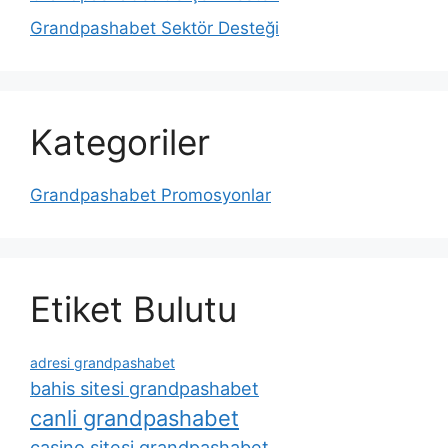
Grandpashabet Sektör Desteği
Kategoriler
Grandpashabet Promosyonlar
Etiket Bulutu
adresi grandpashabet
bahis sitesi grandpashabet
canli grandpashabet
casino sitesi grandpashabet