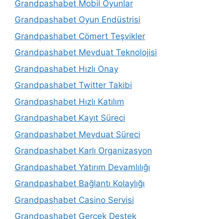
Grandpashabet Mobil Oyunlar
Grandpashabet Oyun Endüstrisi
Grandpashabet Cömert Teşvikler
Grandpashabet Mevduat Teknolojisi
Grandpashabet Hızlı Onay
Grandpashabet Twitter Takibi
Grandpashabet Hızlı Katılım
Grandpashabet Kayıt Süreci
Grandpashabet Mevduat Süreci
Grandpashabet Karlı Organizasyon
Grandpashabet Yatırım Devamlılığı
Grandpashabet Bağlantı Kolaylığı
Grandpashabet Casino Servisi
Grandpashabet Gerçek Destek