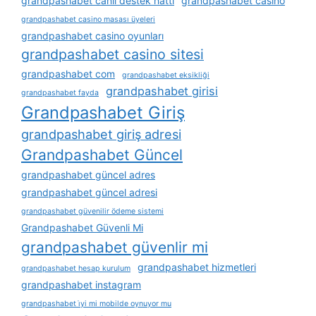
grandpashabet canlı destek hattı
grandpashabet casino
grandpashabet casino masası üyeleri
grandpashabet casino oyunları
grandpashabet casino sitesi
grandpashabet com
grandpashabet eksikliği
grandpashabet girisi
grandpashabet fayda
Grandpashabet Giriş
grandpashabet giriş adresi
Grandpashabet Güncel
grandpashabet güncel adres
grandpashabet güncel adresi
grandpashabet güvenilir ödeme sistemi
Grandpashabet Güvenli Mi
grandpashabet güvenlir mi
grandpashabet hizmetleri
grandpashabet hesap kurulum
grandpashabet instagram
grandpashabet i̇yi mi mobilde oynuyor mu