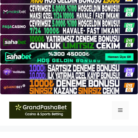
İçeriğe
atla
Menü