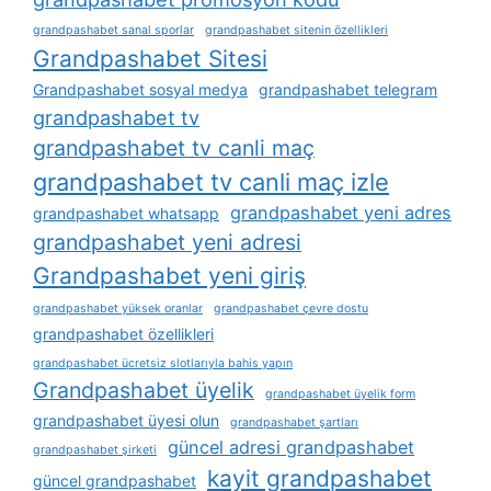
grandpashabet sanal sporlar
grandpashabet sitenin özellikleri
Grandpashabet Sitesi
Grandpashabet sosyal medya
grandpashabet telegram
grandpashabet tv
grandpashabet tv canli maç
grandpashabet tv canli maç izle
grandpashabet yeni adres
grandpashabet whatsapp
grandpashabet yeni adresi
Grandpashabet yeni giriş
grandpashabet yüksek oranlar
grandpashabet çevre dostu
grandpashabet özellikleri
grandpashabet ücretsiz slotlarıyla bahis yapın
Grandpashabet üyelik
grandpashabet üyelik form
grandpashabet üyesi olun
grandpashabet şartları
güncel adresi grandpashabet
grandpashabet şirketi
kayit grandpashabet
güncel grandpashabet