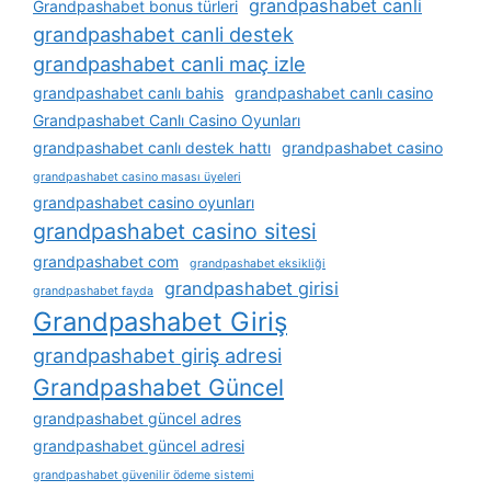
grandpashabet canli
Grandpashabet bonus türleri
grandpashabet canli destek
grandpashabet canli maç izle
grandpashabet canlı bahis
grandpashabet canlı casino
Grandpashabet Canlı Casino Oyunları
grandpashabet canlı destek hattı
grandpashabet casino
grandpashabet casino masası üyeleri
grandpashabet casino oyunları
grandpashabet casino sitesi
grandpashabet com
grandpashabet eksikliği
grandpashabet girisi
grandpashabet fayda
Grandpashabet Giriş
grandpashabet giriş adresi
Grandpashabet Güncel
grandpashabet güncel adres
grandpashabet güncel adresi
grandpashabet güvenilir ödeme sistemi