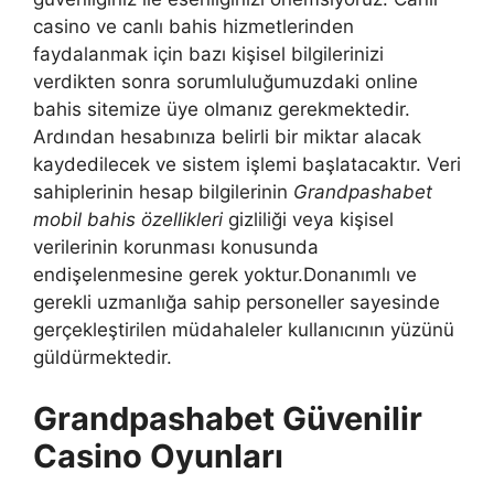
casino ve canlı bahis hizmetlerinden
faydalanmak için bazı kişisel bilgilerinizi
verdikten sonra sorumluluğumuzdaki online
bahis sitemize üye olmanız gerekmektedir.
Ardından hesabınıza belirli bir miktar alacak
kaydedilecek ve sistem işlemi başlatacaktır. Veri
sahiplerinin hesap bilgilerinin
Grandpashabet
mobil bahis özellikleri
gizliliği veya kişisel
verilerinin korunması konusunda
endişelenmesine gerek yoktur.Donanımlı ve
gerekli uzmanlığa sahip personeller sayesinde
gerçekleştirilen müdahaleler kullanıcının yüzünü
güldürmektedir.
Grandpashabet Güvenilir
Casino Oyunları