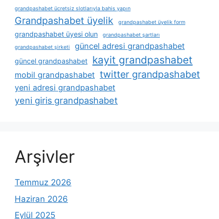
grandpashabet ücretsiz slotlarıyla bahis yapın
Grandpashabet üyelik
grandpashabet üyelik form
grandpashabet üyesi olun
grandpashabet şartları
güncel adresi grandpashabet
grandpashabet şirketi
kayit grandpashabet
güncel grandpashabet
twitter grandpashabet
mobil grandpashabet
yeni adresi grandpashabet
yeni giris grandpashabet
Arşivler
Temmuz 2026
Haziran 2026
Eylül 2025