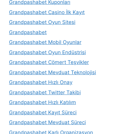
Grandpashabet Kuponları
Grandpashabet Casino İlk Kayıt
Grandpashabet Oyun Sitesi
Grandpashabet
Grandpashabet Mobil Oyunlar
Grandpashabet Oyun Endüstrisi
Grandpashabet Cömert Teşvikler
Grandpashabet Mevduat Teknolojisi
Grandpashabet Hızlı Onay
Grandpashabet Twitter Takibi
Grandpashabet Hızlı Katılım
Grandpashabet Kayıt Süreci
Grandpashabet Mevduat Süreci
Grandpashabet Karlı Organizasyon