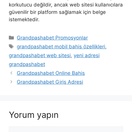
korkutucu değildir, ancak web sitesi kullanıcılara
güvenilir bir platform sağlamak için belge
istemektedir.
Kategoriler
Grandpashabet Promosyonlar
Etiketler
grandpashabet mobil bahis özellikleri
,
grandpashabet web sitesi
,
yeni adresi
grandpashabet
Grandpashabet Online Bahis
Grandpashabet Giriş Adresi
Yorum yapın
Yorum