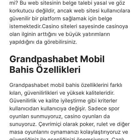
mi? Bu web sitesinin belge talebi yasal ve göz
korkutucu değildir, ancak web sitesi kullanıcılara
güvenilir bir platform sağlamak için belge
istemektedir.Casino siteleri sayesinde casinoya
olan ilginin arttığını ve büyük yatırımların
yapıldığını da görebilirsiniz.
Grandpashabet Mobil
Bahis Özellikleri
Grandpashabet mobil bahis özelliklerini farklı
kılan, güvenilirlikleri ve yüksek kaliteleridir.
Güvenilirlik ve kalite iyileştirme gibi kriterler
kullanıcıdan kullanıcıya değişir. Sadece spor
oyunları sunmuyoruz, casino oyunları da
sunuyoruz. Çevrimiçi olarak poker, rulet ve diğer
masa oyunlarını oynamanızı kolaylaştırıyoruz ve
güvenliğiniz ile esenliğinizi önemsiyoruz. Canlı