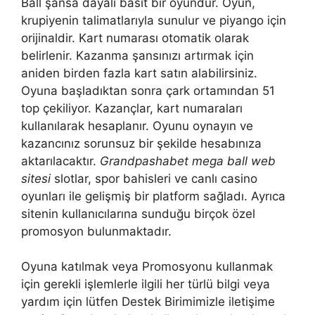
Ball şansa dayalı basit bir oyundur. Oyun,
krupiyenin talimatlarıyla sunulur ve piyango için
orijinaldir. Kart numarası otomatik olarak
belirlenir. Kazanma şansınızı artırmak için
aniden birden fazla kart satın alabilirsiniz.
Oyuna başladıktan sonra çark ortamından 51
top çekiliyor. Kazançlar, kart numaraları
kullanılarak hesaplanır. Oyunu oynayın ve
kazancınız sorunsuz bir şekilde hesabınıza
aktarılacaktır.
Grandpashabet mega ball web
sitesi
slotlar, spor bahisleri ve canlı casino
oyunları ile gelişmiş bir platform sağladı. Ayrıca
sitenin kullanıcılarına sunduğu birçok özel
promosyon bulunmaktadır.
Oyuna katılmak veya Promosyonu kullanmak
için gerekli işlemlerle ilgili her türlü bilgi veya
yardım için lütfen Destek Birimimizle iletişime