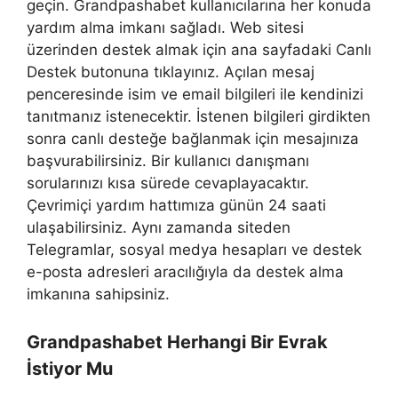
geçin. Grandpashabet kullanıcılarına her konuda
yardım alma imkanı sağladı. Web sitesi
üzerinden destek almak için ana sayfadaki Canlı
Destek butonuna tıklayınız. Açılan mesaj
penceresinde isim ve email bilgileri ile kendinizi
tanıtmanız istenecektir. İstenen bilgileri girdikten
sonra canlı desteğe bağlanmak için mesajınıza
başvurabilirsiniz. Bir kullanıcı danışmanı
sorularınızı kısa sürede cevaplayacaktır.
Çevrimiçi yardım hattımıza günün 24 saati
ulaşabilirsiniz. Aynı zamanda siteden
Telegramlar, sosyal medya hesapları ve destek
e-posta adresleri aracılığıyla da destek alma
imkanına sahipsiniz.
Grandpashabet Herhangi Bir Evrak
İstiyor Mu