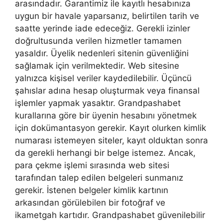
arasındadır. Garantimiz ile kayıtlı hesabınıza
uygun bir havale yaparsanız, belirtilen tarih ve
saatte yerinde iade edeceğiz. Gerekli izinler
doğrultusunda verilen hizmetler tamamen
yasaldır. Üyelik nedenleri sitenin güvenliğini
sağlamak için verilmektedir. Web sitesine
yalnızca kişisel veriler kaydedilebilir. Üçüncü
şahıslar adına hesap oluşturmak veya finansal
işlemler yapmak yasaktır. Grandpashabet
kurallarına göre bir üyenin hesabını yönetmek
için dokümantasyon gerekir. Kayıt olurken kimlik
numarası istemeyen siteler, kayıt olduktan sonra
da gerekli herhangi bir belge istemez. Ancak,
para çekme işlemi sırasında web sitesi
tarafından talep edilen belgeleri sunmanız
gerekir. İstenen belgeler kimlik kartının
arkasından görülebilen bir fotoğraf ve
ikametgah kartıdır. Grandpashabet güvenilebilir