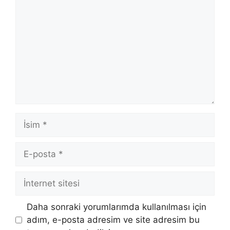
İsim
E-
posta
İnternet
sitesi
Daha sonraki yorumlarımda kullanılması için
adım, e-posta adresim ve site adresim bu