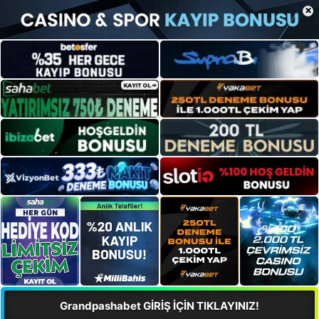
×
Grandpashabet GİRİŞ İÇİN TIKLAYINIZ!