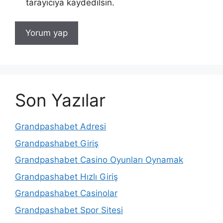
tarayıcıya kaydedilsin.
Son Yazılar
Grandpashabet Adresi
Grandpashabet Giriş
Grandpashabet Casino Oyunları Oynamak
Grandpashabet Hızlı Giriş
Grandpashabet Casinolar
Grandpashabet Spor Sitesi