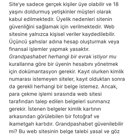
Site’ye sadece gerçek kişiler üye olabilir ve 18
yaşını doldurmuş yetişkinler müşteri olarak
kabul edilmektedir. Üyelik nedenleri sitenin
güvenliğini sağlamak için verilmektedir. Web
sitesine yalnızca kişisel veriler kaydedilebilir.
Üçüncü şahıslar adına hesap oluşturmak veya
finansal işlemler yapmak yasaktır.
Grandpashabet herhangi bir evrak i̇stiyor mu
kurallarına göre bir üyenin hesabını yönetmek
için dokümantasyon gerekir. Kayıt olurken kimlik
numarası istemeyen siteler, kayıt olduktan sonra
da gerekli herhangi bir belge istemez. Ancak,
para çekme işlemi sırasında web sitesi
tarafından talep edilen belgeleri sunmanız
gerekir. İstenen belgeler kimlik kartının
arkasından görülebilen bir fotoğraf ve
ikametgah kartıdır. Grandpashabet güvenilebilir
mi? Bu web sitesinin belge talebi yasal ve göz