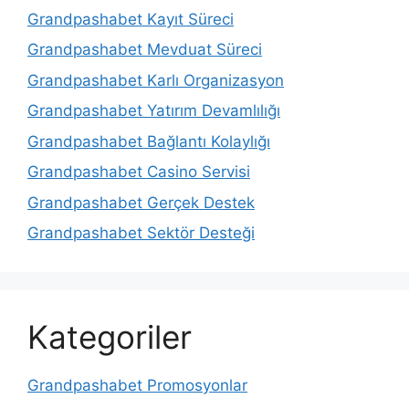
Grandpashabet Kayıt Süreci
Grandpashabet Mevduat Süreci
Grandpashabet Karlı Organizasyon
Grandpashabet Yatırım Devamlılığı
Grandpashabet Bağlantı Kolaylığı
Grandpashabet Casino Servisi
Grandpashabet Gerçek Destek
Grandpashabet Sektör Desteği
Kategoriler
Grandpashabet Promosyonlar