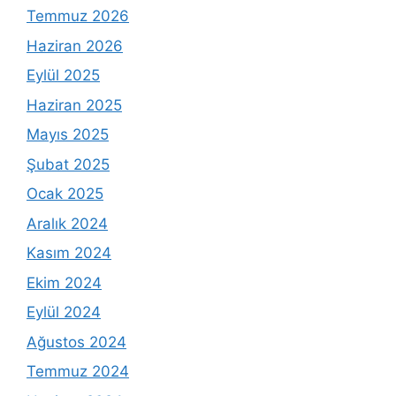
Temmuz 2026
Haziran 2026
Eylül 2025
Haziran 2025
Mayıs 2025
Şubat 2025
Ocak 2025
Aralık 2024
Kasım 2024
Ekim 2024
Eylül 2024
Ağustos 2024
Temmuz 2024