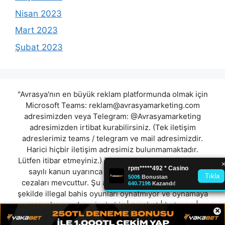
Nisan 2023
Mart 2023
Şubat 2023
"Avrasya'nın en büyük reklam platformunda olmak için
Microsoft Teams:
reklam@avrasyamarketing.com
adresimizden veya Telegram: @Avrasyamarketing
adresimizden irtibat kurabilirsiniz. (Tek iletişim
adreslerimiz teams / telegram ve mail adresimizdir.
Harici hiçbir iletişim adresimiz bulunmamaktadır.
Lütfen itibar etmeyiniz.) Türkiye yasalarına göre 7258
sayılı kanun uyarınca yasa dışı bahis oynamanın
cezaları mevcuttur. Şu an bulunduğunuz site hiç bir
şekilde illegal bahis oyunları oynatmıyor ve oynamaya
aracı olmuyordur.
nicobahis
|
zerabet
|
betnano
|
×
savabet
|
betzula
|
wonodd
|
anindabet
|
maltaslot
"