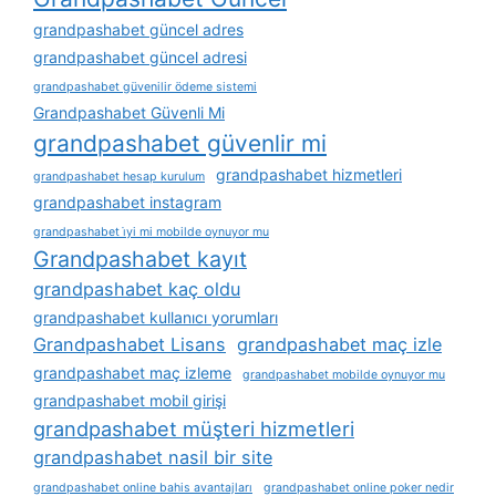
grandpashabet güncel adres
grandpashabet güncel adresi
grandpashabet güvenilir ödeme sistemi
Grandpashabet Güvenli Mi
grandpashabet güvenlir mi
grandpashabet hizmetleri
grandpashabet hesap kurulum
grandpashabet instagram
grandpashabet i̇yi mi mobilde oynuyor mu
Grandpashabet kayıt
grandpashabet kaç oldu
grandpashabet kullanıcı yorumları
Grandpashabet Lisans
grandpashabet maç izle
grandpashabet maç izleme
grandpashabet mobilde oynuyor mu
grandpashabet mobil girişi
grandpashabet müşteri hizmetleri
grandpashabet nasil bir site
grandpashabet online bahis avantajları
grandpashabet online poker nedir