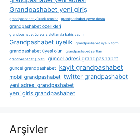
grandpashabet yeni adresi
Grandpashabet yeni giriş
grandpashabet yüksek oranlar
grandpashabet çevre dostu
grandpashabet özellikleri
grandpashabet ücretsiz slotlarıyla bahis yapın
Grandpashabet üyelik
grandpashabet üyelik form
grandpashabet üyesi olun
grandpashabet şartları
güncel adresi grandpashabet
grandpashabet şirketi
kayit grandpashabet
güncel grandpashabet
twitter grandpashabet
mobil grandpashabet
yeni adresi grandpashabet
yeni giris grandpashabet
Arşivler