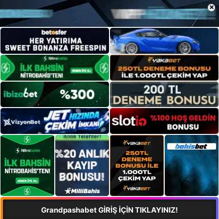
×
Grandpashabet GİRİŞ İÇİN TIKLAYINIZ!