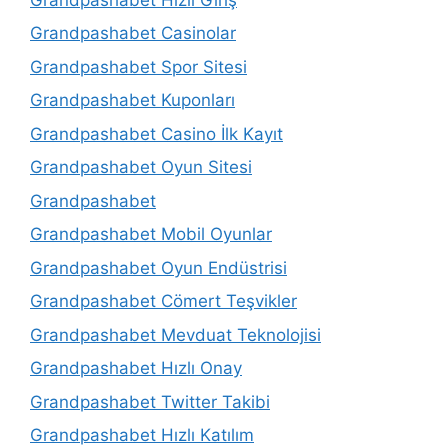
Grandpashabet Casinolar
Grandpashabet Spor Sitesi
Grandpashabet Kuponları
Grandpashabet Casino İlk Kayıt
Grandpashabet Oyun Sitesi
Grandpashabet
Grandpashabet Mobil Oyunlar
Grandpashabet Oyun Endüstrisi
Grandpashabet Cömert Teşvikler
Grandpashabet Mevduat Teknolojisi
Grandpashabet Hızlı Onay
Grandpashabet Twitter Takibi
Grandpashabet Hızlı Katılım