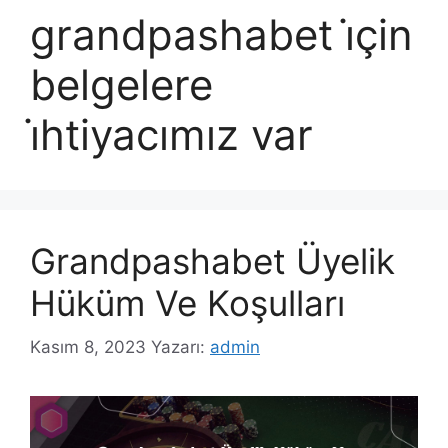
grandpashabet i̇çin
belgelere
i̇htiyacımız var
Grandpashabet Üyelik
Hüküm Ve Koşulları
Kasım 8, 2023
Yazarı:
admin