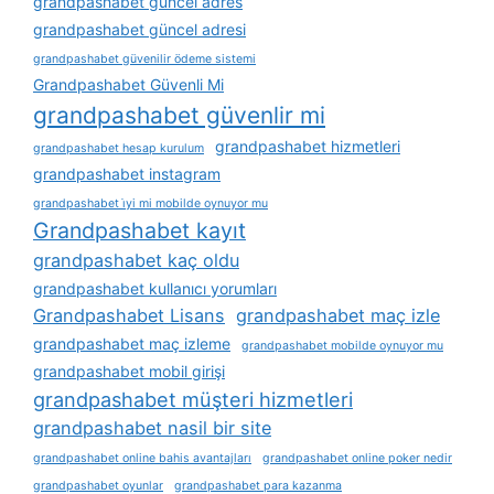
grandpashabet güncel adres
grandpashabet güncel adresi
grandpashabet güvenilir ödeme sistemi
Grandpashabet Güvenli Mi
grandpashabet güvenlir mi
grandpashabet hizmetleri
grandpashabet hesap kurulum
grandpashabet instagram
grandpashabet i̇yi mi mobilde oynuyor mu
Grandpashabet kayıt
grandpashabet kaç oldu
grandpashabet kullanıcı yorumları
Grandpashabet Lisans
grandpashabet maç izle
grandpashabet maç izleme
grandpashabet mobilde oynuyor mu
grandpashabet mobil girişi
grandpashabet müşteri hizmetleri
grandpashabet nasil bir site
grandpashabet online bahis avantajları
grandpashabet online poker nedir
grandpashabet oyunlar
grandpashabet para kazanma