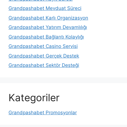
Grandpashabet Mevduat Süreci
Grandpashabet Karlı Organizasyon
Grandpashabet Yatırım Devamlılığı
Grandpashabet Bağlantı Kolaylığı
Grandpashabet Casino Servisi
Grandpashabet Gerçek Destek
Grandpashabet Sektör Desteği
Kategoriler
Grandpashabet Promosyonlar