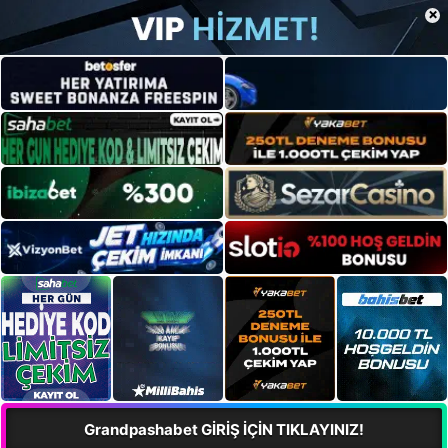
×
Grandpashabet GİRİŞ İÇİN TIKLAYINIZ!