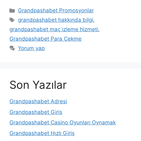
Kategoriler
Grandpashabet Promosyonlar
Etiketler
grandpashabet hakkında bilgi
,
grandpashabet maç i̇zleme hizmeti
,
Grandpashabet Para Çekme
Yorum yap
Son Yazılar
Grandpashabet Adresi
Grandpashabet Giriş
Grandpashabet Casino Oyunları Oynamak
Grandpashabet Hızlı Giriş