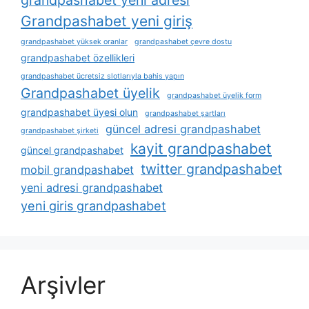
grandpashabet yeni adresi
Grandpashabet yeni giriş
grandpashabet yüksek oranlar
grandpashabet çevre dostu
grandpashabet özellikleri
grandpashabet ücretsiz slotlarıyla bahis yapın
Grandpashabet üyelik
grandpashabet üyelik form
grandpashabet üyesi olun
grandpashabet şartları
güncel adresi grandpashabet
grandpashabet şirketi
kayit grandpashabet
güncel grandpashabet
twitter grandpashabet
mobil grandpashabet
yeni adresi grandpashabet
yeni giris grandpashabet
Arşivler