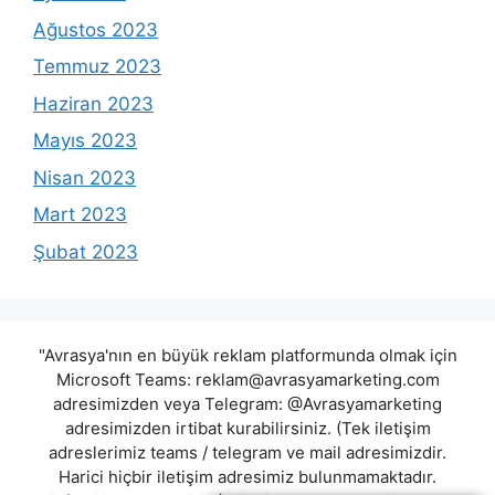
Ağustos 2023
Temmuz 2023
Haziran 2023
Mayıs 2023
Nisan 2023
Mart 2023
Şubat 2023
"Avrasya'nın en büyük reklam platformunda olmak için
Microsoft Teams:
reklam@avrasyamarketing.com
adresimizden veya Telegram: @Avrasyamarketing
adresimizden irtibat kurabilirsiniz. (Tek iletişim
adreslerimiz teams / telegram ve mail adresimizdir.
Harici hiçbir iletişim adresimiz bulunmamaktadır.