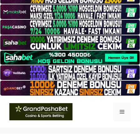
İçeriğe
atla
Menü