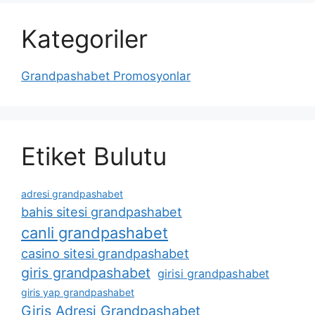
Kategoriler
Grandpashabet Promosyonlar
Etiket Bulutu
adresi grandpashabet
bahis sitesi grandpashabet
canli grandpashabet
casino sitesi grandpashabet
giris grandpashabet
girisi grandpashabet
giris yap grandpashabet
Giriş Adresi Grandpashabet