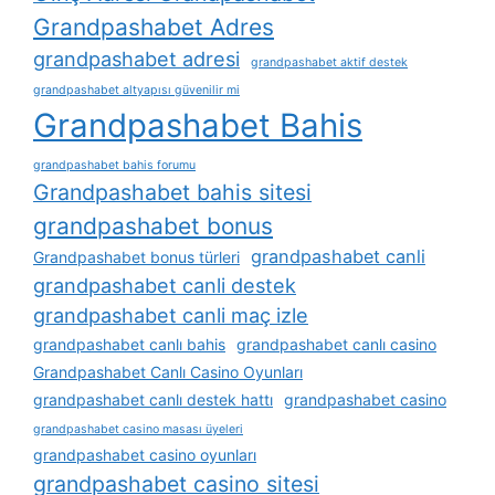
Grandpashabet Adres
grandpashabet adresi
grandpashabet aktif destek
grandpashabet altyapısı güvenilir mi
Grandpashabet Bahis
grandpashabet bahis forumu
Grandpashabet bahis sitesi
grandpashabet bonus
grandpashabet canli
Grandpashabet bonus türleri
grandpashabet canli destek
grandpashabet canli maç izle
grandpashabet canlı bahis
grandpashabet canlı casino
Grandpashabet Canlı Casino Oyunları
grandpashabet canlı destek hattı
grandpashabet casino
grandpashabet casino masası üyeleri
grandpashabet casino oyunları
grandpashabet casino sitesi