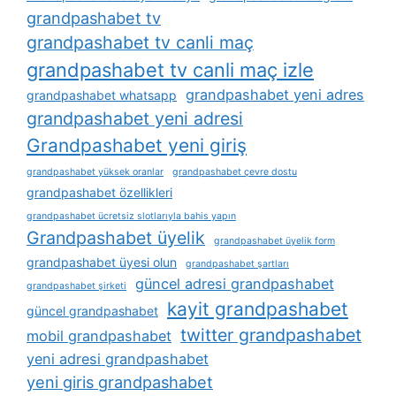
grandpashabet tv
grandpashabet tv canli maç
grandpashabet tv canli maç izle
grandpashabet yeni adres
grandpashabet whatsapp
grandpashabet yeni adresi
Grandpashabet yeni giriş
grandpashabet yüksek oranlar
grandpashabet çevre dostu
grandpashabet özellikleri
grandpashabet ücretsiz slotlarıyla bahis yapın
Grandpashabet üyelik
grandpashabet üyelik form
grandpashabet üyesi olun
grandpashabet şartları
güncel adresi grandpashabet
grandpashabet şirketi
kayit grandpashabet
güncel grandpashabet
twitter grandpashabet
mobil grandpashabet
yeni adresi grandpashabet
yeni giris grandpashabet