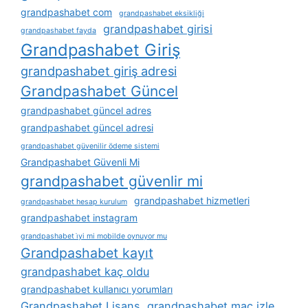
grandpashabet com
grandpashabet eksikliği
grandpashabet girisi
grandpashabet fayda
Grandpashabet Giriş
grandpashabet giriş adresi
Grandpashabet Güncel
grandpashabet güncel adres
grandpashabet güncel adresi
grandpashabet güvenilir ödeme sistemi
Grandpashabet Güvenli Mi
grandpashabet güvenlir mi
grandpashabet hizmetleri
grandpashabet hesap kurulum
grandpashabet instagram
grandpashabet i̇yi mi mobilde oynuyor mu
Grandpashabet kayıt
grandpashabet kaç oldu
grandpashabet kullanıcı yorumları
Grandpashabet Lisans
grandpashabet maç izle