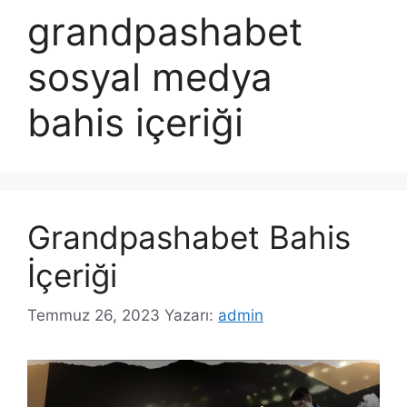
grandpashabet
sosyal medya
bahis içeriği
Grandpashabet Bahis
İçeriği
Temmuz 26, 2023
Yazarı:
admin