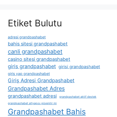
Etiket Bulutu
adresi grandpashabet
bahis sitesi grandpashabet
canli grandpashabet
casino sitesi grandpashabet
giris grandpashabet
girisi grandpashabet
giris yap grandpashabet
Giriş Adresi Grandpashabet
Grandpashabet Adres
grandpashabet adresi
grandpashabet aktif destek
grandpashabet altyapısı güvenilir mi
Grandpashabet Bahis