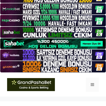
İçeriğe
atla
Menü