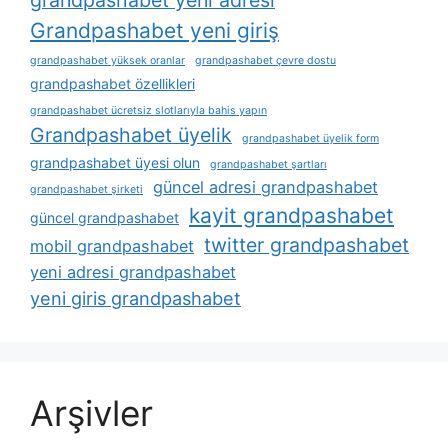
grandpashabet yeni adresi
Grandpashabet yeni giriş
grandpashabet yüksek oranlar
grandpashabet çevre dostu
grandpashabet özellikleri
grandpashabet ücretsiz slotlarıyla bahis yapın
Grandpashabet üyelik
grandpashabet üyelik form
grandpashabet üyesi olun
grandpashabet şartları
güncel adresi grandpashabet
grandpashabet şirketi
kayit grandpashabet
güncel grandpashabet
twitter grandpashabet
mobil grandpashabet
yeni adresi grandpashabet
yeni giris grandpashabet
Arşivler