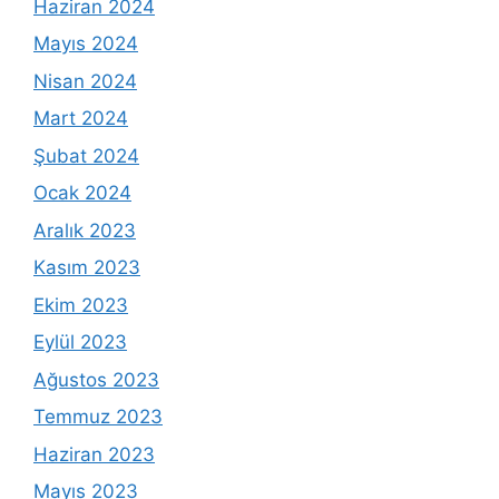
Haziran 2024
Mayıs 2024
Nisan 2024
Mart 2024
Şubat 2024
Ocak 2024
Aralık 2023
Kasım 2023
Ekim 2023
Eylül 2023
Ağustos 2023
Temmuz 2023
Haziran 2023
Mayıs 2023