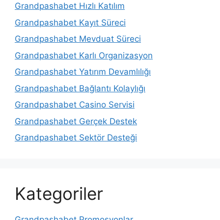
Grandpashabet Hızlı Katılım
Grandpashabet Kayıt Süreci
Grandpashabet Mevduat Süreci
Grandpashabet Karlı Organizasyon
Grandpashabet Yatırım Devamlılığı
Grandpashabet Bağlantı Kolaylığı
Grandpashabet Casino Servisi
Grandpashabet Gerçek Destek
Grandpashabet Sektör Desteği
Kategoriler
Grandpashabet Promosyonlar