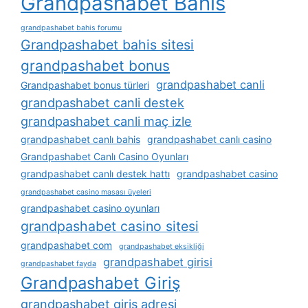
Grandpashabet Bahis
grandpashabet bahis forumu
Grandpashabet bahis sitesi
grandpashabet bonus
grandpashabet canli
Grandpashabet bonus türleri
grandpashabet canli destek
grandpashabet canli maç izle
grandpashabet canlı bahis
grandpashabet canlı casino
Grandpashabet Canlı Casino Oyunları
grandpashabet canlı destek hattı
grandpashabet casino
grandpashabet casino masası üyeleri
grandpashabet casino oyunları
grandpashabet casino sitesi
grandpashabet com
grandpashabet eksikliği
grandpashabet girisi
grandpashabet fayda
Grandpashabet Giriş
grandpashabet giriş adresi