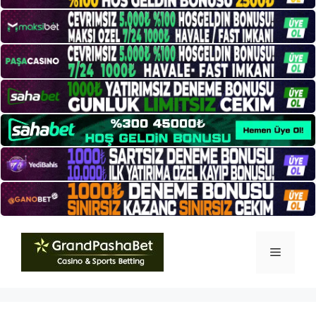
İçeriğe
atla
Menü