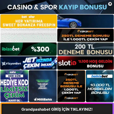
×
Grandpashabet GİRİŞ İÇİN TIKLAYINIZ!