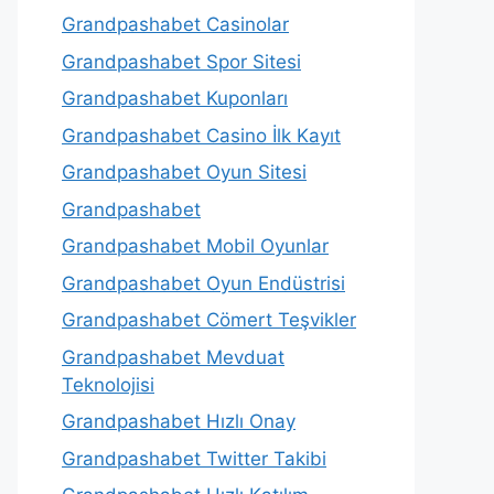
Grandpashabet Casinolar
Grandpashabet Spor Sitesi
Grandpashabet Kuponları
Grandpashabet Casino İlk Kayıt
Grandpashabet Oyun Sitesi
Grandpashabet
Grandpashabet Mobil Oyunlar
Grandpashabet Oyun Endüstrisi
Grandpashabet Cömert Teşvikler
Grandpashabet Mevduat
Teknolojisi
Grandpashabet Hızlı Onay
Grandpashabet Twitter Takibi