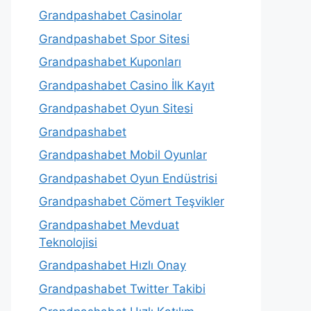
Grandpashabet Casinolar
Grandpashabet Spor Sitesi
Grandpashabet Kuponları
Grandpashabet Casino İlk Kayıt
Grandpashabet Oyun Sitesi
Grandpashabet
Grandpashabet Mobil Oyunlar
Grandpashabet Oyun Endüstrisi
Grandpashabet Cömert Teşvikler
Grandpashabet Mevduat
Teknolojisi
Grandpashabet Hızlı Onay
Grandpashabet Twitter Takibi