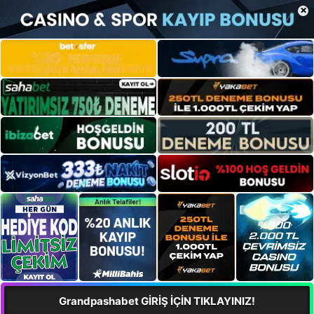
×
Grandpashabet GİRİŞ İÇİN TIKLAYINIZ!