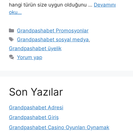
hangi türün size uygun olduğunu …
Devamını
oku…
Kategoriler
Grandpashabet Promosyonlar
Etiketler
Grandpashabet sosyal medya
,
Grandpashabet üyelik
Yorum yap
Son Yazılar
Grandpashabet Adresi
Grandpashabet Giriş
Grandpashabet Casino Oyunları Oynamak