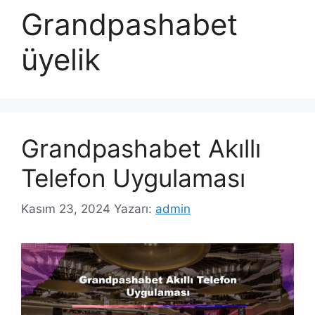
Grandpashabet
üyelik
Grandpashabet Akıllı
Telefon Uygulaması
Kasım 23, 2024
Yazarı:
admin