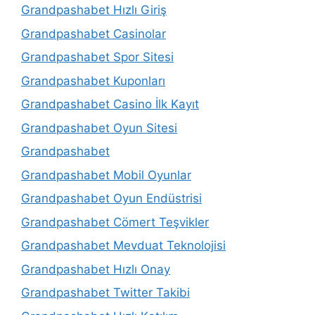
Grandpashabet Hızlı Giriş
Grandpashabet Casinolar
Grandpashabet Spor Sitesi
Grandpashabet Kuponları
Grandpashabet Casino İlk Kayıt
Grandpashabet Oyun Sitesi
Grandpashabet
Grandpashabet Mobil Oyunlar
Grandpashabet Oyun Endüstrisi
Grandpashabet Cömert Teşvikler
Grandpashabet Mevduat Teknolojisi
Grandpashabet Hızlı Onay
Grandpashabet Twitter Takibi