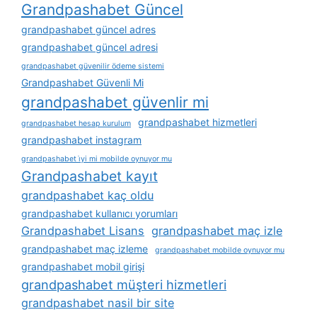
Grandpashabet Güncel
grandpashabet güncel adres
grandpashabet güncel adresi
grandpashabet güvenilir ödeme sistemi
Grandpashabet Güvenli Mi
grandpashabet güvenlir mi
grandpashabet hizmetleri
grandpashabet hesap kurulum
grandpashabet instagram
grandpashabet i̇yi mi mobilde oynuyor mu
Grandpashabet kayıt
grandpashabet kaç oldu
grandpashabet kullanıcı yorumları
Grandpashabet Lisans
grandpashabet maç izle
grandpashabet maç izleme
grandpashabet mobilde oynuyor mu
grandpashabet mobil girişi
grandpashabet müşteri hizmetleri
grandpashabet nasil bir site