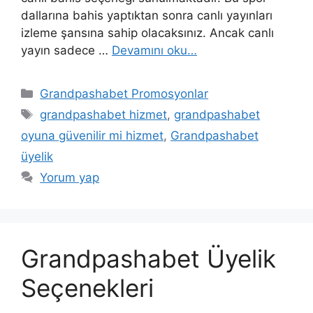
dallarına bahis yaptıktan sonra canlı yayınları
izleme şansına sahip olacaksınız. Ancak canlı
yayın sadece …
Devamını oku…
Kategoriler
Grandpashabet Promosyonlar
Etiketler
grandpashabet hizmet
,
grandpashabet
oyuna güvenilir mi hizmet
,
Grandpashabet
üyelik
Yorum yap
Grandpashabet Üyelik
Seçenekleri