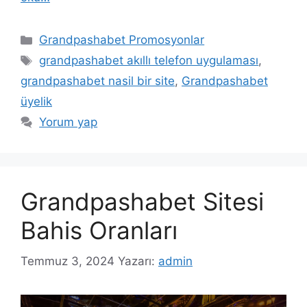
Kategoriler
Grandpashabet Promosyonlar
Etiketler
grandpashabet akıllı telefon uygulaması
,
grandpashabet nasil bir site
,
Grandpashabet
üyelik
Yorum yap
Grandpashabet Sitesi
Bahis Oranları
Temmuz 3, 2024
Yazarı:
admin