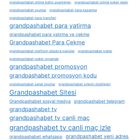
grandpashabet online bahis avantajları
grandpashabet online poker nedir
grandpashabet oyunlar
grandpashabet para kazanma
grandpashabet para transferi
grandpashabet para yatirma
grandpashabet para yatırma ve çekme
Grandpashabet Para Çekme
grandpashabet platform oldukça popüler
grandpashabet poker
grandpashabet poker oynamak
grandpashabet promosyon
grandpashabet promosyon kodu
grandpashabet sanal sporlar
grandpashabet sitenin özellikleri
Grandpashabet Sitesi
Grandpashabet sosyal medya
grandpashabet telegram
grandpashabet tv
grandpashabet tv canli maç
grandpashabet tv canli maç izle
grandpashabet yeni adres
grandpashabet whatsapp