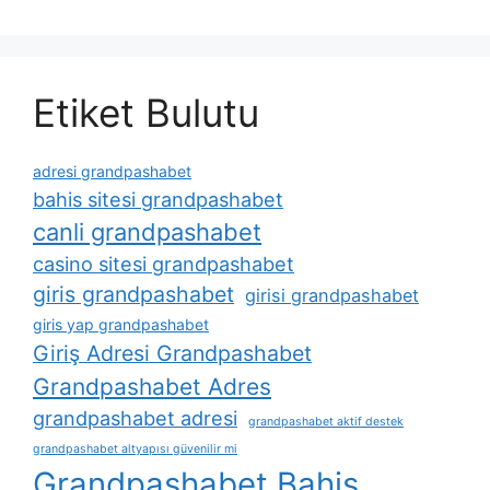
Etiket Bulutu
adresi grandpashabet
bahis sitesi grandpashabet
canli grandpashabet
casino sitesi grandpashabet
giris grandpashabet
girisi grandpashabet
giris yap grandpashabet
Giriş Adresi Grandpashabet
Grandpashabet Adres
grandpashabet adresi
grandpashabet aktif destek
grandpashabet altyapısı güvenilir mi
Grandpashabet Bahis