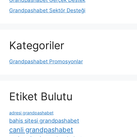
Grandpashabet Gerçek Destek
Grandpashabet Sektör Desteği
Kategoriler
Grandpashabet Promosyonlar
Etiket Bulutu
adresi grandpashabet
bahis sitesi grandpashabet
canli grandpashabet