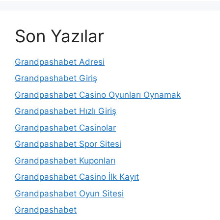
Son Yazılar
Grandpashabet Adresi
Grandpashabet Giriş
Grandpashabet Casino Oyunları Oynamak
Grandpashabet Hızlı Giriş
Grandpashabet Casinolar
Grandpashabet Spor Sitesi
Grandpashabet Kuponları
Grandpashabet Casino İlk Kayıt
Grandpashabet Oyun Sitesi
Grandpashabet