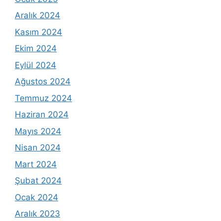
Aralık 2024
Kasım 2024
Ekim 2024
Eylül 2024
Ağustos 2024
Temmuz 2024
Haziran 2024
Mayıs 2024
Nisan 2024
Mart 2024
Şubat 2024
Ocak 2024
Aralık 2023