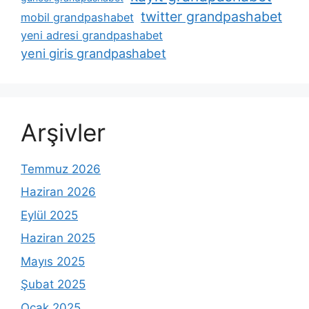
twitter grandpashabet
mobil grandpashabet
yeni adresi grandpashabet
yeni giris grandpashabet
Arşivler
Temmuz 2026
Haziran 2026
Eylül 2025
Haziran 2025
Mayıs 2025
Şubat 2025
Ocak 2025