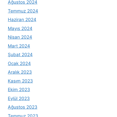
Ağustos 2024
Temmuz 2024
Haziran 2024
Mayıs 2024
Nisan 2024
Mart 2024
Şubat 2024
Ocak 2024
Aralık 2023
Kasım 2023
Ekim 2023
Eylül 2023
Ağustos 2023
Temmuz 2023