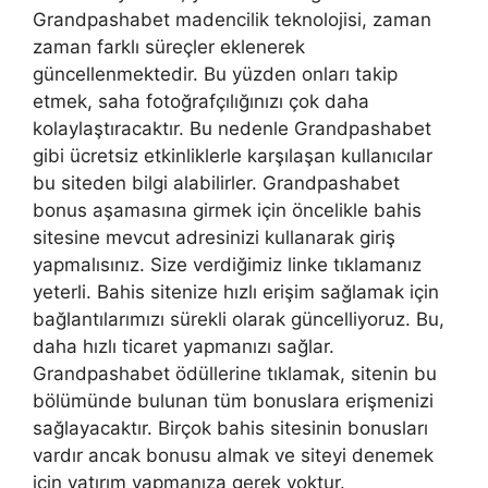
Grandpashabet madencilik teknolojisi, zaman
zaman farklı süreçler eklenerek
güncellenmektedir. Bu yüzden onları takip
etmek, saha fotoğrafçılığınızı çok daha
kolaylaştıracaktır. Bu nedenle Grandpashabet
gibi ücretsiz etkinliklerle karşılaşan kullanıcılar
bu siteden bilgi alabilirler. Grandpashabet
bonus aşamasına girmek için öncelikle bahis
sitesine mevcut adresinizi kullanarak giriş
yapmalısınız. Size verdiğimiz linke tıklamanız
yeterli. Bahis sitenize hızlı erişim sağlamak için
bağlantılarımızı sürekli olarak güncelliyoruz. Bu,
daha hızlı ticaret yapmanızı sağlar.
Grandpashabet ödüllerine tıklamak, sitenin bu
bölümünde bulunan tüm bonuslara erişmenizi
sağlayacaktır. Birçok bahis sitesinin bonusları
vardır ancak bonusu almak ve siteyi denemek
için yatırım yapmanıza gerek yoktur.