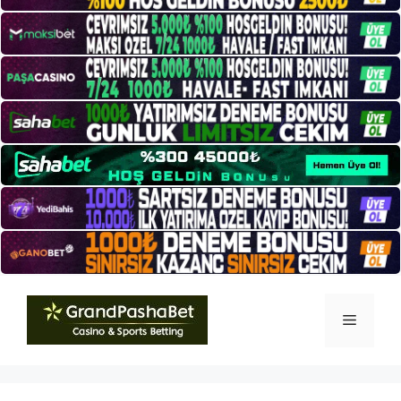
İçeriğe
atla
Menü