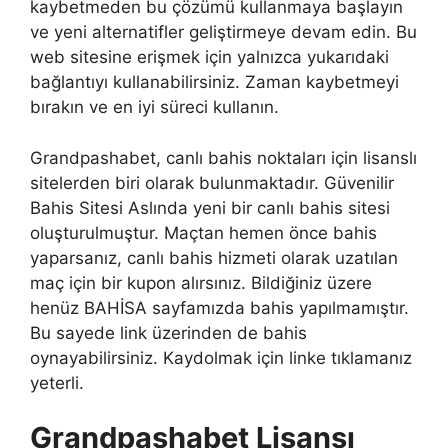
kaybetmeden bu çözümü kullanmaya başlayın
ve yeni alternatifler geliştirmeye devam edin. Bu
web sitesine erişmek için yalnızca yukarıdaki
bağlantıyı kullanabilirsiniz. Zaman kaybetmeyi
bırakın ve en iyi süreci kullanın.
Grandpashabet, canlı bahis noktaları için lisanslı
sitelerden biri olarak bulunmaktadır. Güvenilir
Bahis Sitesi Aslında yeni bir canlı bahis sitesi
oluşturulmuştur. Maçtan hemen önce bahis
yaparsanız, canlı bahis hizmeti olarak uzatılan
maç için bir kupon alırsınız. Bildiğiniz üzere
henüz BAHİSA sayfamızda bahis yapılmamıştır.
Bu sayede link üzerinden de bahis
oynayabilirsiniz. Kaydolmak için linke tıklamanız
yeterli.
Grandpashabet Lisansı