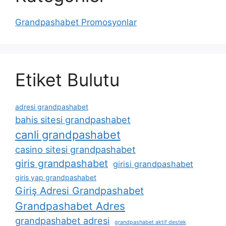
Grandpashabet Promosyonlar
Etiket Bulutu
adresi grandpashabet
bahis sitesi grandpashabet
canli grandpashabet
casino sitesi grandpashabet
giris grandpashabet
girisi grandpashabet
giris yap grandpashabet
Giriş Adresi Grandpashabet
Grandpashabet Adres
grandpashabet adresi
grandpashabet aktif destek