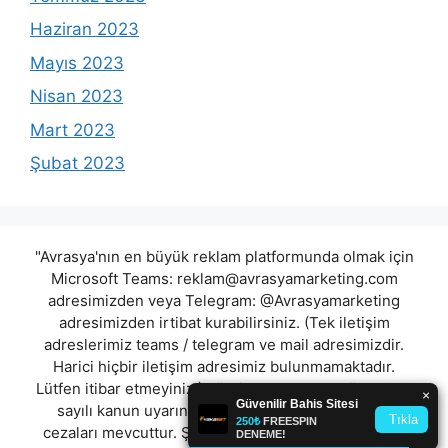
Haziran 2023
Mayıs 2023
Nisan 2023
Mart 2023
Şubat 2023
"Avrasya'nın en büyük reklam platformunda olmak için
Microsoft Teams:
reklam@avrasyamarketing.com
adresimizden veya Telegram: @Avrasyamarketing
adresimizden irtibat kurabilirsiniz. (Tek iletişim
adreslerimiz teams / telegram ve mail adresimizdir.
Harici hiçbir iletişim adresimiz bulunmamaktadır.
Lütfen itibar etmeyiniz.) Türkiye yasalarına göre 7258
sayılı kanun uyarınca yasa dışı bahis oynamanın
cezaları mevcuttur. Şu an bulunduğunuz site hiç bir