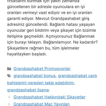
fırsatlarını sunmak için yakın zamanda
güncellenen bir adresle oyunculara en iyi
oranları vermeyi vaat ediyor ve en iyi oranları
garanti ediyor. Mevcut Grandpashabet giriş
adresiniz güncellendi. Bağlantı hatası yaşayan
oyuncular geri bildirim veya şikayet için bizimle
iletişime geçmelidir. Açmıyorsunuz Bağlanmak
için burayı tıklayın. Bağlanılamıyor. Ne kadardır?
Şikayetlere rağmen bu, tüm işletmeler
hayattayken başladı.
Kategoriler
Grandpashabet Promosyonlar
Etiketler
grandpashabet bonus
,
grandpashabet canlı
bahislerini nereden takip edebilirim
,
grandpashabet lisansı
Grandpashabet Hakkındaki Şikayetler
Grandpashabet Maç Yayınları