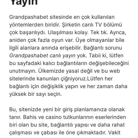
Yayın
Grandpashabet sitesinde en çok kullanılan
yöntemlerden biridir. Şirketin canlı TV bölümü
çok başarılıydı. Ulaşılması kolay. Tek tık. Ayrıca,
aniden çok fazla oyun var. Üye olmayanlar bile
ilgili alanlara anında erişebilir. Bağlantı sorunu
Grandpashabet canlı yayın
yok. Tabii ki, lütfen
bu sayfadaki kalıcı bağlantıların değişebileceğini
unutmayın. Ülkemizde yasal değil ve bu web
sitelerinde kanunları çiğniyoruz.Lütfen her
bağlantı için değişiklik yapın ve her zaman daha
yüksek bir sayı seçin.
Bu, sitenizde yeni bir giriş planlamanıza olanak
tanır. Bahis ve casino tutkunlarının eserlerinden
biri olan bu site, bağlantılı yapısı ve daha rahat
çalışması ve çabası ile öne çıkmaktadır. Vakit