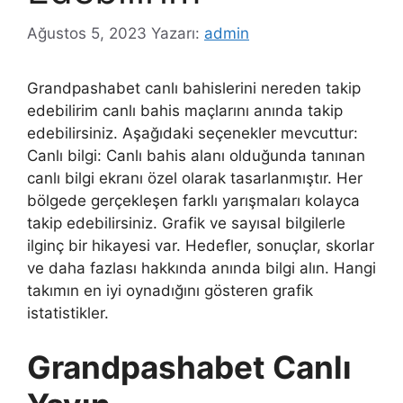
Ağustos 5, 2023
Yazarı:
admin
Grandpashabet canlı bahislerini nereden takip
edebilirim canlı bahis maçlarını anında takip
edebilirsiniz. Aşağıdaki seçenekler mevcuttur:
Canlı bilgi: Canlı bahis alanı olduğunda tanınan
canlı bilgi ekranı özel olarak tasarlanmıştır. Her
bölgede gerçekleşen farklı yarışmaları kolayca
takip edebilirsiniz. Grafik ve sayısal bilgilerle
ilginç bir hikayesi var. Hedefler, sonuçlar, skorlar
ve daha fazlası hakkında anında bilgi alın. Hangi
takımın en iyi oynadığını gösteren grafik
istatistikler.
Grandpashabet Canlı