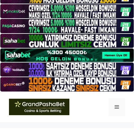
İçeriğe
atla
Menü