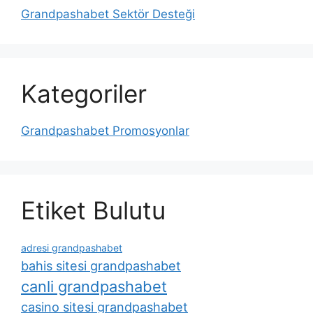
Grandpashabet Sektör Desteği
Kategoriler
Grandpashabet Promosyonlar
Etiket Bulutu
adresi grandpashabet
bahis sitesi grandpashabet
canli grandpashabet
casino sitesi grandpashabet