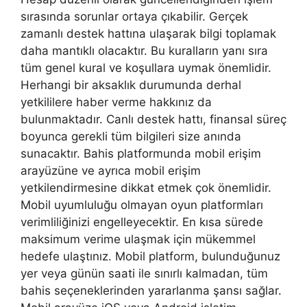
sırasında sorunlar ortaya çıkabilir. Gerçek
zamanlı destek hattına ulaşarak bilgi toplamak
daha mantıklı olacaktır. Bu kuralların yanı sıra
tüm genel kural ve koşullara uymak önemlidir.
Herhangi bir aksaklık durumunda derhal
yetkililere haber verme hakkınız da
bulunmaktadır. Canlı destek hattı, finansal süreç
boyunca gerekli tüm bilgileri size anında
sunacaktır. Bahis platformunda mobil erişim
arayüzüne ve ayrıca mobil erişim
yetkilendirmesine dikkat etmek çok önemlidir.
Mobil uyumluluğu olmayan oyun platformları
verimliliğinizi engelleyecektir. En kısa sürede
maksimum verime ulaşmak için mükemmel
hedefe ulaştınız. Mobil platform, bulunduğunuz
yer veya günün saati ile sınırlı kalmadan, tüm
bahis seçeneklerinden yararlanma şansı sağlar.