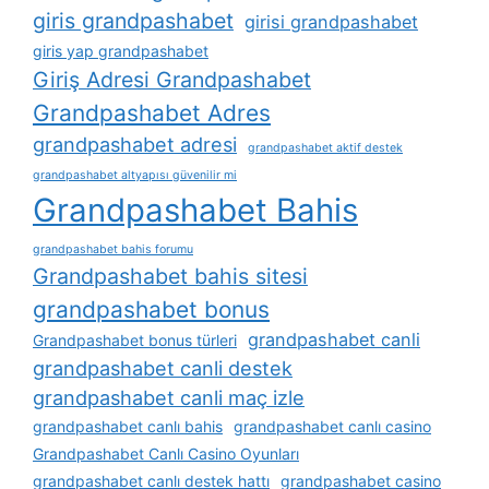
giris grandpashabet
girisi grandpashabet
giris yap grandpashabet
Giriş Adresi Grandpashabet
Grandpashabet Adres
grandpashabet adresi
grandpashabet aktif destek
grandpashabet altyapısı güvenilir mi
Grandpashabet Bahis
grandpashabet bahis forumu
Grandpashabet bahis sitesi
grandpashabet bonus
grandpashabet canli
Grandpashabet bonus türleri
grandpashabet canli destek
grandpashabet canli maç izle
grandpashabet canlı bahis
grandpashabet canlı casino
Grandpashabet Canlı Casino Oyunları
grandpashabet canlı destek hattı
grandpashabet casino