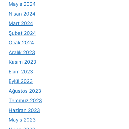
Mayıs 2024
Nisan 2024
Mart 2024
Şubat 2024
Ocak 2024
Aralık 2023
Kasım 2023
Ekim 2023
Eylül 2023
Ağustos 2023
Temmuz 2023
Haziran 2023
Mayıs 2023