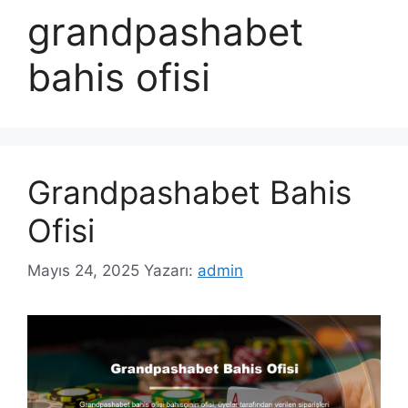
grandpashabet
bahis ofisi
Grandpashabet Bahis
Ofisi
Mayıs 24, 2025
Yazarı:
admin