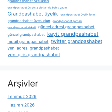
grandpashabet özellikleri
grandpashabet ücretsiz slotlarıyla bahis yapın
Grandpashabet üyelik
grandpashabet üyelik form
grandpashabet üyesi olun
grandpashabet şartları
güncel adresi grandpashabet
grandpashabet şirketi
kayit grandpashabet
güncel grandpashabet
twitter grandpashabet
mobil grandpashabet
yeni adresi grandpashabet
yeni giris grandpashabet
Arşivler
Temmuz 2026
Haziran 2026