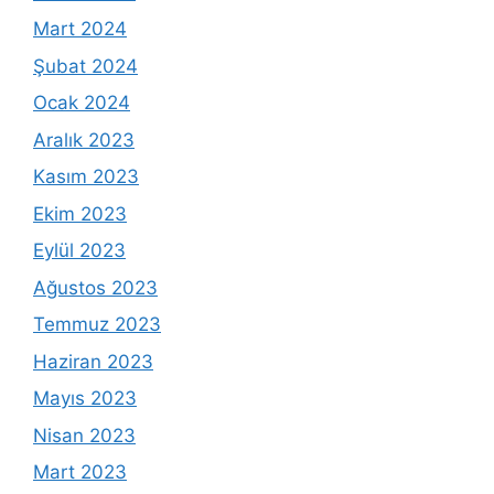
Mart 2024
Şubat 2024
Ocak 2024
Aralık 2023
Kasım 2023
Ekim 2023
Eylül 2023
Ağustos 2023
Temmuz 2023
Haziran 2023
Mayıs 2023
Nisan 2023
Mart 2023