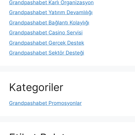
Grandpashabet Karlı Organizasyon
Grandpashabet Yatırım Devamlılığı
Grandpashabet Bağlantı Kolaylığı
Grandpashabet Casino Servisi
Grandpashabet Gerçek Destek
Grandpashabet Sektör Desteği
Kategoriler
Grandpashabet Promosyonlar