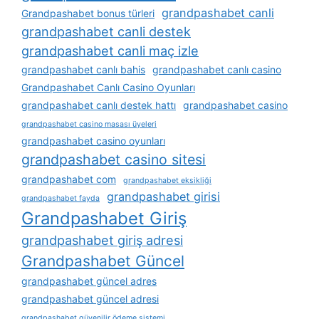
grandpashabet canli
Grandpashabet bonus türleri
grandpashabet canli destek
grandpashabet canli maç izle
grandpashabet canlı bahis
grandpashabet canlı casino
Grandpashabet Canlı Casino Oyunları
grandpashabet canlı destek hattı
grandpashabet casino
grandpashabet casino masası üyeleri
grandpashabet casino oyunları
grandpashabet casino sitesi
grandpashabet com
grandpashabet eksikliği
grandpashabet girisi
grandpashabet fayda
Grandpashabet Giriş
grandpashabet giriş adresi
Grandpashabet Güncel
grandpashabet güncel adres
grandpashabet güncel adresi
grandpashabet güvenilir ödeme sistemi