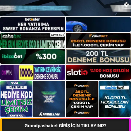
×
Grandpashabet GİRİŞ İÇİN TIKLAYINIZ!