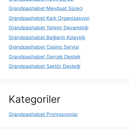
Grandpashabet Mevduat Süreci
Grandpashabet Karlı Organizasyon
Grandpashabet Yatırım Devamlılığı
Grandpashabet Bağlantı Kolaylığı
Grandpashabet Casino Servisi
Grandpashabet Gerçek Destek
Grandpashabet Sektör Desteği
Kategoriler
Grandpashabet Promosyonlar