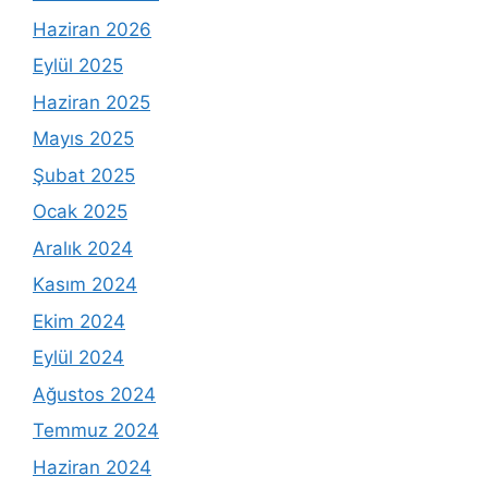
Haziran 2026
Eylül 2025
Haziran 2025
Mayıs 2025
Şubat 2025
Ocak 2025
Aralık 2024
Kasım 2024
Ekim 2024
Eylül 2024
Ağustos 2024
Temmuz 2024
Haziran 2024