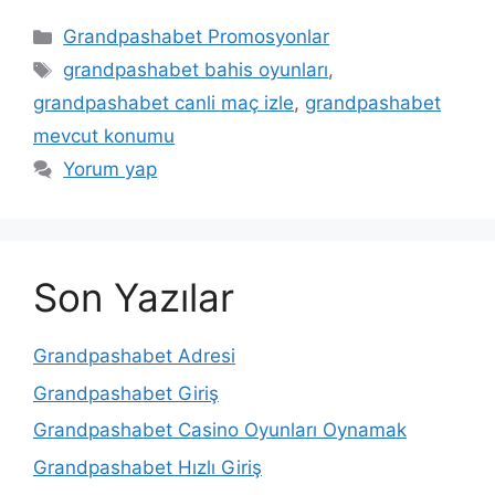
Kategoriler
Grandpashabet Promosyonlar
Etiketler
grandpashabet bahis oyunları
,
grandpashabet canli maç izle
,
grandpashabet
mevcut konumu
Yorum yap
Son Yazılar
Grandpashabet Adresi
Grandpashabet Giriş
Grandpashabet Casino Oyunları Oynamak
Grandpashabet Hızlı Giriş