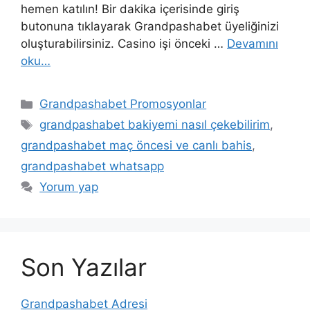
hemen katılın! Bir dakika içerisinde giriş
butonuna tıklayarak Grandpashabet üyeliğinizi
oluşturabilirsiniz. Casino işi önceki …
Devamını
oku…
Kategoriler
Grandpashabet Promosyonlar
Etiketler
grandpashabet bakiyemi nasıl çekebilirim
,
grandpashabet maç öncesi ve canlı bahis
,
grandpashabet whatsapp
Yorum yap
Son Yazılar
Grandpashabet Adresi