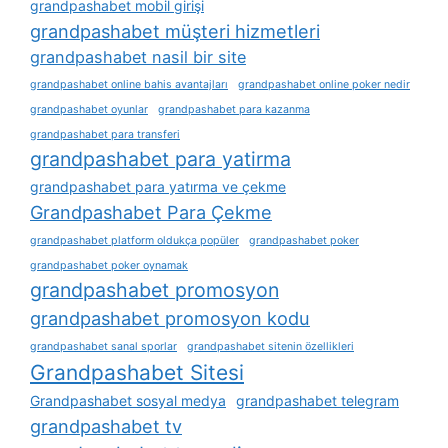
grandpashabet mobil girişi
grandpashabet müşteri hizmetleri
grandpashabet nasil bir site
grandpashabet online bahis avantajları
grandpashabet online poker nedir
grandpashabet oyunlar
grandpashabet para kazanma
grandpashabet para transferi
grandpashabet para yatirma
grandpashabet para yatırma ve çekme
Grandpashabet Para Çekme
grandpashabet platform oldukça popüler
grandpashabet poker
grandpashabet poker oynamak
grandpashabet promosyon
grandpashabet promosyon kodu
grandpashabet sanal sporlar
grandpashabet sitenin özellikleri
Grandpashabet Sitesi
Grandpashabet sosyal medya
grandpashabet telegram
grandpashabet tv