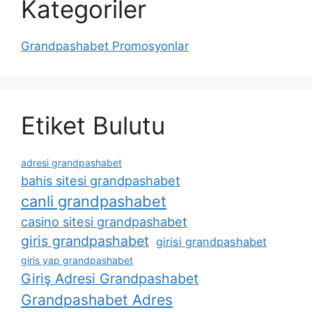
Kategoriler
Grandpashabet Promosyonlar
Etiket Bulutu
adresi grandpashabet
bahis sitesi grandpashabet
canli grandpashabet
casino sitesi grandpashabet
giris grandpashabet
girisi grandpashabet
giris yap grandpashabet
Giriş Adresi Grandpashabet
Grandpashabet Adres