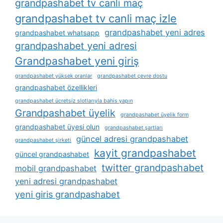
grandpashabet tv canli maç
grandpashabet tv canli maç izle
grandpashabet yeni adres
grandpashabet whatsapp
grandpashabet yeni adresi
Grandpashabet yeni giriş
grandpashabet yüksek oranlar
grandpashabet çevre dostu
grandpashabet özellikleri
grandpashabet ücretsiz slotlarıyla bahis yapın
Grandpashabet üyelik
grandpashabet üyelik form
grandpashabet üyesi olun
grandpashabet şartları
güncel adresi grandpashabet
grandpashabet şirketi
kayit grandpashabet
güncel grandpashabet
twitter grandpashabet
mobil grandpashabet
yeni adresi grandpashabet
yeni giris grandpashabet