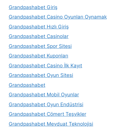
Grandpashabet Giriş
Grandpashabet Casino Oyunları Oynamak
Grandpashabet Hızlı Giriş
Grandpashabet Casinolar
Grandpashabet Spor Sitesi
Grandpashabet Kuponları
Grandpashabet Casino İlk Kayıt
Grandpashabet Oyun Sitesi
Grandpashabet
Grandpashabet Mobil Oyunlar
Grandpashabet Oyun Endüstrisi
Grandpashabet Cömert Teşvikler
Grandpashabet Mevduat Teknolojisi