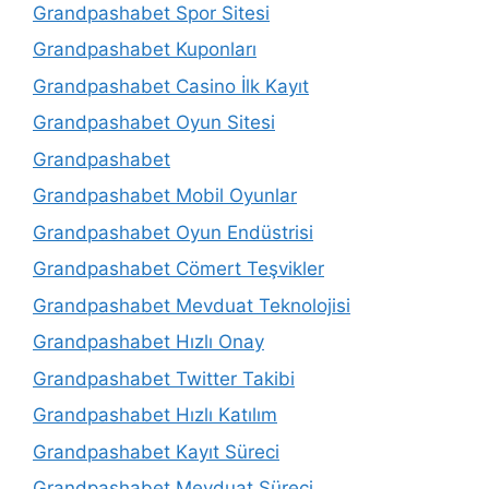
Grandpashabet Spor Sitesi
Grandpashabet Kuponları
Grandpashabet Casino İlk Kayıt
Grandpashabet Oyun Sitesi
Grandpashabet
Grandpashabet Mobil Oyunlar
Grandpashabet Oyun Endüstrisi
Grandpashabet Cömert Teşvikler
Grandpashabet Mevduat Teknolojisi
Grandpashabet Hızlı Onay
Grandpashabet Twitter Takibi
Grandpashabet Hızlı Katılım
Grandpashabet Kayıt Süreci
Grandpashabet Mevduat Süreci