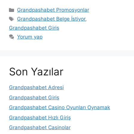
Kategoriler
Grandpashabet Promosyonlar
Etiketler
Grandpashabet Belge İstiyor
,
Grandpashabet Giriş
Yorum yap
Son Yazılar
Grandpashabet Adresi
Grandpashabet Giriş
Grandpashabet Casino Oyunları Oynamak
Grandpashabet Hızlı Giriş
Grandpashabet Casinolar