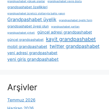
grandpashabet yüksek oranlar
grandpashabet çevre dostu
grandpashabet özellikleri
grandpashabet ücretsiz slotlarıyla bahis yapın
Grandpashabet üyelik
grandpashabet üyelik form
grandpashabet üyesi olun
grandpashabet şartları
güncel adresi grandpashabet
grandpashabet şirketi
kayit grandpashabet
güncel grandpashabet
twitter grandpashabet
mobil grandpashabet
yeni adresi grandpashabet
yeni giris grandpashabet
Arşivler
Temmuz 2026
Haziran 2026