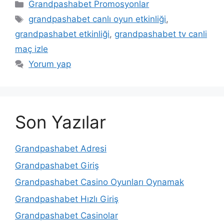
Kategoriler
Grandpashabet Promosyonlar
Etiketler
grandpashabet canlı oyun etkinliği
,
grandpashabet etkinliği
,
grandpashabet tv canli
maç izle
Yorum yap
Son Yazılar
Grandpashabet Adresi
Grandpashabet Giriş
Grandpashabet Casino Oyunları Oynamak
Grandpashabet Hızlı Giriş
Grandpashabet Casinolar