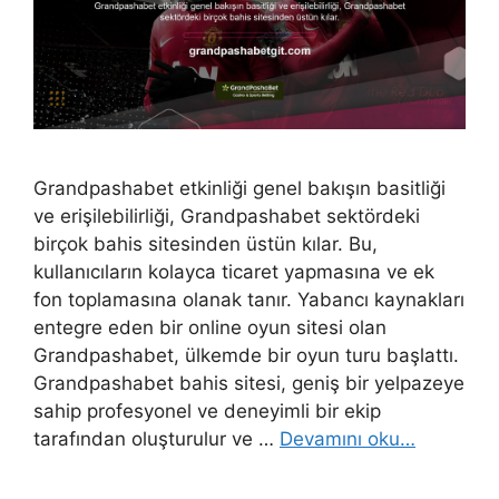
Grandpashabet etkinliği genel bakışın basitliği
ve erişilebilirliği, Grandpashabet sektördeki
birçok bahis sitesinden üstün kılar. Bu,
kullanıcıların kolayca ticaret yapmasına ve ek
fon toplamasına olanak tanır. Yabancı kaynakları
entegre eden bir online oyun sitesi olan
Grandpashabet, ülkemde bir oyun turu başlattı.
Grandpashabet bahis sitesi, geniş bir yelpazeye
sahip profesyonel ve deneyimli bir ekip
tarafından oluşturulur ve …
Devamını oku…