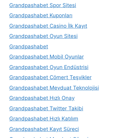
Grandpashabet Spor Sitesi
Grandpashabet Kuponları
Grandpashabet Casino İlk Kayıt
Grandpashabet Oyun Sitesi
Grandpashabet
Grandpashabet Mobil Oyunlar
Grandpashabet Oyun Endüstrisi
Grandpashabet Cömert Teşvikler
Grandpashabet Mevduat Teknolojisi
Grandpashabet Hızlı Onay
Grandpashabet Twitter Takibi
Grandpashabet Hızlı Katılım
Grandpashabet Kayıt Süreci