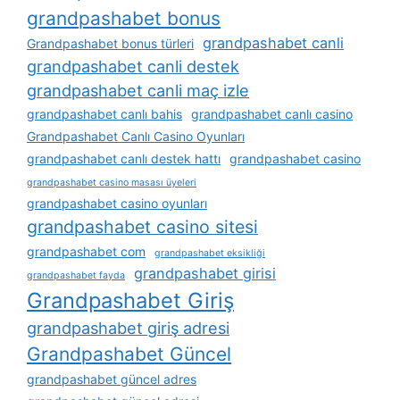
grandpashabet bonus
grandpashabet canli
Grandpashabet bonus türleri
grandpashabet canli destek
grandpashabet canli maç izle
grandpashabet canlı bahis
grandpashabet canlı casino
Grandpashabet Canlı Casino Oyunları
grandpashabet canlı destek hattı
grandpashabet casino
grandpashabet casino masası üyeleri
grandpashabet casino oyunları
grandpashabet casino sitesi
grandpashabet com
grandpashabet eksikliği
grandpashabet girisi
grandpashabet fayda
Grandpashabet Giriş
grandpashabet giriş adresi
Grandpashabet Güncel
grandpashabet güncel adres