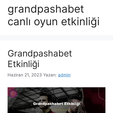
grandpashabet
canlı oyun etkinliği
Grandpashabet
Etkinliği
Haziran 21, 2023
Yazarı:
admin