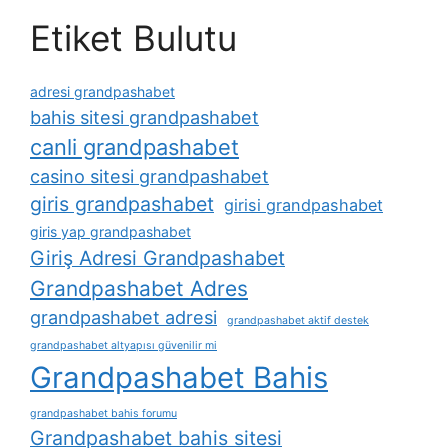
Etiket Bulutu
adresi grandpashabet
bahis sitesi grandpashabet
canli grandpashabet
casino sitesi grandpashabet
giris grandpashabet
girisi grandpashabet
giris yap grandpashabet
Giriş Adresi Grandpashabet
Grandpashabet Adres
grandpashabet adresi
grandpashabet aktif destek
grandpashabet altyapısı güvenilir mi
Grandpashabet Bahis
grandpashabet bahis forumu
Grandpashabet bahis sitesi