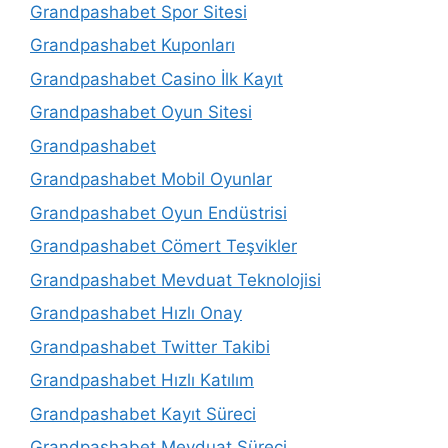
Grandpashabet Spor Sitesi
Grandpashabet Kuponları
Grandpashabet Casino İlk Kayıt
Grandpashabet Oyun Sitesi
Grandpashabet
Grandpashabet Mobil Oyunlar
Grandpashabet Oyun Endüstrisi
Grandpashabet Cömert Teşvikler
Grandpashabet Mevduat Teknolojisi
Grandpashabet Hızlı Onay
Grandpashabet Twitter Takibi
Grandpashabet Hızlı Katılım
Grandpashabet Kayıt Süreci
Grandpashabet Mevduat Süreci