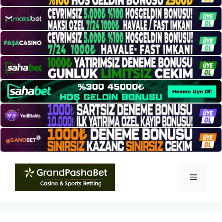
İçeriğe
atla
Menü