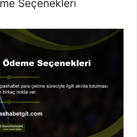
me Seçenekleri