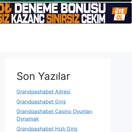
Son Yazılar
Grandpashabet Adresi
Grandpashabet Giriş
Grandpashabet Casino Oyunları
Oynamak
Grandpashabet Hızlı Giriş