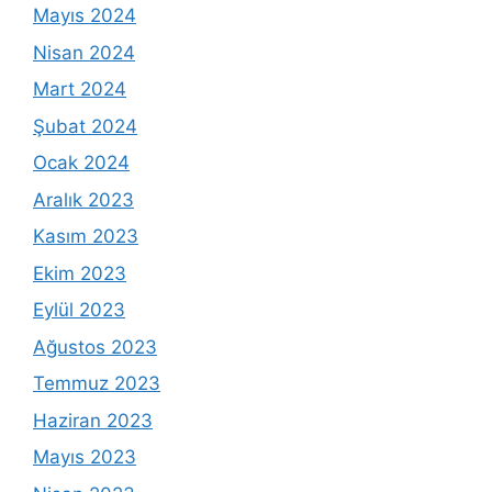
Mayıs 2024
Nisan 2024
Mart 2024
Şubat 2024
Ocak 2024
Aralık 2023
Kasım 2023
Ekim 2023
Eylül 2023
Ağustos 2023
Temmuz 2023
Haziran 2023
Mayıs 2023