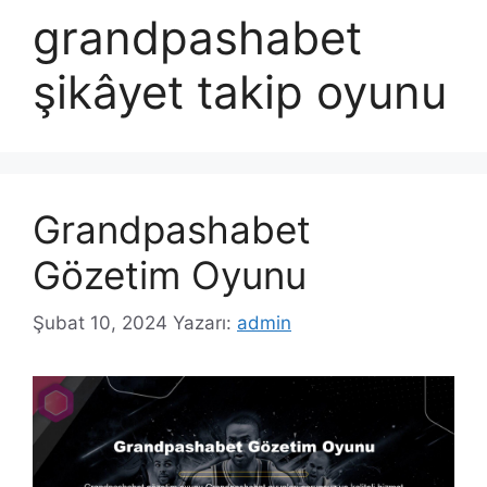
grandpashabet
şikâyet takip oyunu
Grandpashabet
Gözetim Oyunu
Şubat 10, 2024
Yazarı:
admin