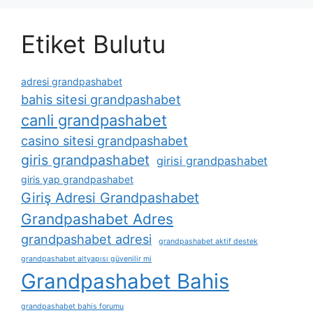
Etiket Bulutu
adresi grandpashabet
bahis sitesi grandpashabet
canli grandpashabet
casino sitesi grandpashabet
giris grandpashabet
girisi grandpashabet
giris yap grandpashabet
Giriş Adresi Grandpashabet
Grandpashabet Adres
grandpashabet adresi
grandpashabet aktif destek
grandpashabet altyapısı güvenilir mi
Grandpashabet Bahis
grandpashabet bahis forumu