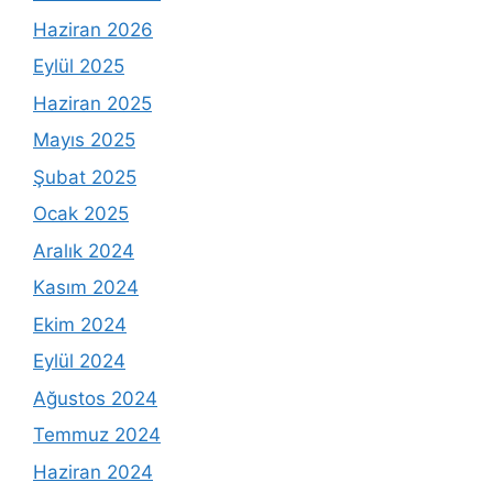
Haziran 2026
Eylül 2025
Haziran 2025
Mayıs 2025
Şubat 2025
Ocak 2025
Aralık 2024
Kasım 2024
Ekim 2024
Eylül 2024
Ağustos 2024
Temmuz 2024
Haziran 2024